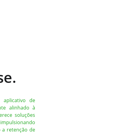
se.
 aplicativo de
nte alinhado à
erece soluções
, impulsionando
o a retenção de