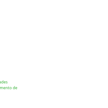
ades 
imento de 